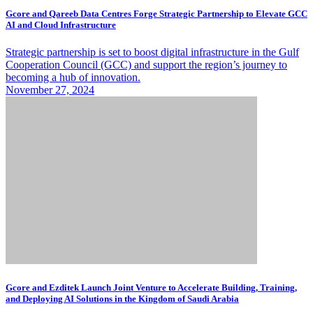
Gcore and Qareeb Data Centres Forge Strategic Partnership to Elevate GCC
AI and Cloud Infrastructure
Strategic partnership is set to boost digital infrastructure in the Gulf
Cooperation Council (GCC) and support the region’s journey to
becoming a hub of innovation.
November 27, 2024
Gcore and Ezditek Launch Joint Venture to Accelerate Building, Training,
and Deploying AI Solutions in the Kingdom of Saudi Arabia