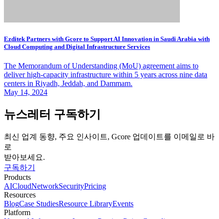
Ezditek Partners with Gcore to Support AI Innovation in Saudi Arabia with
Cloud Computing and Digital Infrastructure Services
The Memorandum of Understanding (MoU) agreement aims to
deliver high-capacity infrastructure within 5 years across nine data
centers in Riyadh, Jeddah, and Dammam.
May 14, 2024
뉴스레터 구독하기
최신 업계 동향, 주요 인사이트, Gcore 업데이트를 이메일로 바
로
받아보세요.
구독하기
Products
AI
Cloud
Network
Security
Pricing
Resources
Blog
Case Studies
Resource Library
Events
Platform