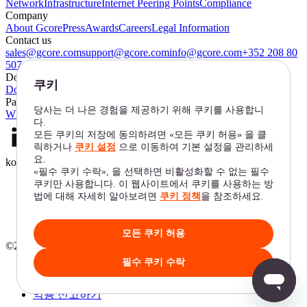
Network
Infrastructure
Internet Peering Points
Compliance
Company
About Gcore
Press
Awards
Careers
Legal Information
Contact us
sales@gcore.com
support@gcore.com
info@gcore.com
+352 208 80
507
Documentation
Docs
API
Product Roadmap
Help Center
Gcore Status
Partners
White Label Solutions
ko
en
de
ko
zh
©2025 Gcore. All rights reserved.
Terms of Service
Privacy Policy
악용 신고하기