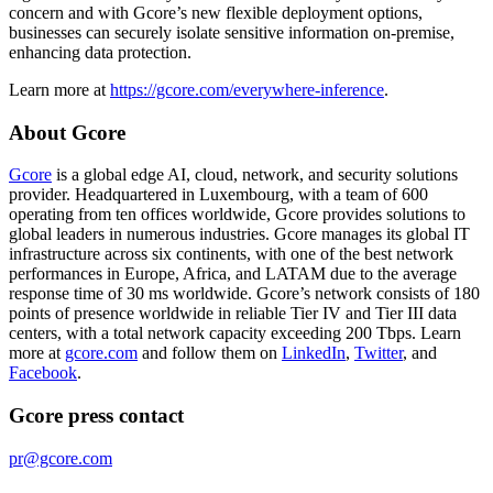
concern and with Gcore’s new flexible deployment options,
businesses can securely isolate sensitive information on-premise,
enhancing data protection.
Learn more at
https://gcore.com/everywhere-inference
.
About Gcore
Gcore
is a global edge AI, cloud, network, and security solutions
provider. Headquartered in Luxembourg, with a team of 600
operating from ten offices worldwide, Gcore provides solutions to
global leaders in numerous industries. Gcore manages its global IT
infrastructure across six continents, with one of the best network
performances in Europe, Africa, and LATAM due to the average
response time of 30 ms worldwide. Gcore’s network consists of 180
points of presence worldwide in reliable Tier IV and Tier III data
centers, with a total network capacity exceeding 200 Tbps. Learn
more at
gcore.com
and follow them on
LinkedIn
,
Twitter
, and
Facebook
.
Gcore press contact
pr@gcore.com