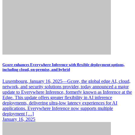
Gcore enhances Everywhere Inference with flexible deployment options,
including cloud, on-premise, and hybrid
Luxembourg, January 16, 2025—Gcore, the global edge AI, cloud,
network, and security solutions provider, today announced a major
update to Everywhere Inference, formerly known as Inference at the
Edge. This update offers greater flexibility in AI inference
deployments, delivering ultra-low latency experiences for AI
applications. Everywhere Inference now supports multiple
deployment […]
January 16, 2025