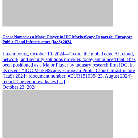
Gcore Named as a Major Player in IDC MarketScape Report for European
Public Cloud Infrastructure (IaaS) 2024
Luxembourg, October 10, 2024—Gcore, the global edge AI, cloud,
network, and security solutions provider, today announced that it has
been positioned as a Major Player by industry research firm IDC, in
its recent “IDC MarketScape: European Public Cloud Infrastructure
(IaaS) 2024” (document number: #EUR151035423, August 2024)
report. The report evaluates […]
October 23, 2024