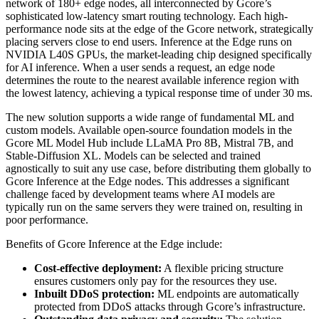
network of 180+ edge nodes, all interconnected by Gcore’s
sophisticated low-latency smart routing technology. Each high-
performance node sits at the edge of the Gcore network, strategically
placing servers close to end users. Inference at the Edge runs on
NVIDIA L40S GPUs, the market-leading chip designed specifically
for AI inference. When a user sends a request, an edge node
determines the route to the nearest available inference region with
the lowest latency, achieving a typical response time of under 30 ms.
The new solution supports a wide range of fundamental ML and
custom models. Available open-source foundation models in the
Gcore ML Model Hub include LLaMA Pro 8B, Mistral 7B, and
Stable-Diffusion XL. Models can be selected and trained
agnostically to suit any use case, before distributing them globally to
Gcore Inference at the Edge nodes. This addresses a significant
challenge faced by development teams where AI models are
typically run on the same servers they were trained on, resulting in
poor performance.
Benefits of Gcore Inference at the Edge include:
Cost-effective deployment:
A flexible pricing structure
ensures customers only pay for the resources they use.
Inbuilt DDoS protection:
ML endpoints are automatically
protected from DDoS attacks through Gcore’s infrastructure.