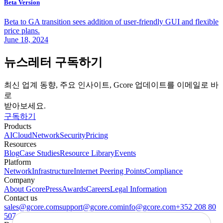
Beta Version
Beta to GA transition sees addition of user-friendly GUI and flexible
price plans.
June 18, 2024
뉴스레터 구독하기
최신 업계 동향, 주요 인사이트, Gcore 업데이트를 이메일로 바
로
받아보세요.
구독하기
Products
AI
Cloud
Network
Security
Pricing
Resources
Blog
Case Studies
Resource Library
Events
Platform
Network
Infrastructure
Internet Peering Points
Compliance
Company
About Gcore
Press
Awards
Careers
Legal Information
Contact us
sales@gcore.com
support@gcore.com
info@gcore.com
+352 208 80
507