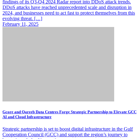
findings of its Q3-Q4 2024 Radar report into DDoS attack trends.
DDoS attacks have reached unprecedented scale and disruption in
2024, and businesses need to act fast to protect themselves from this
evolving threat. […]
February 11, 2025
Gcore and Qareeb Data Centres Forge Strategic Partnership to Elevate GCC
AI and Cloud Infrastructure
Strategic partnership is set to boost digital infrastructure in the Gulf
Cooperation Council (GCC) and support the region’s journey to