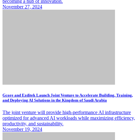
becoming a hub of innovation.
November 27, 2024
Gcore and Ezditek Launch Joint Venture to Accelerate Building, Training,
and Deploying AI Solutions in the Kingdom of Saudi Arabia
The joint venture will provide high-performance AI infrastructure
optimized for advanced AI workloads while maximizing efficiency,
productivity, and sustainability.
November 19, 2024