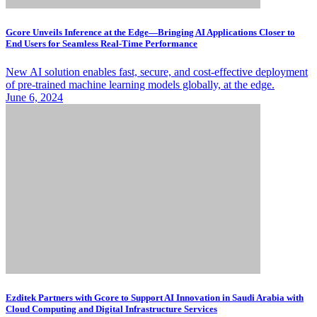
Gcore Unveils Inference at the Edge—Bringing AI Applications Closer to
End Users for Seamless Real-Time Performance
New AI solution enables fast, secure, and cost-effective deployment
of pre-trained machine learning models globally, at the edge.
June 6, 2024
Ezditek Partners with Gcore to Support AI Innovation in Saudi Arabia with
Cloud Computing and Digital Infrastructure Services