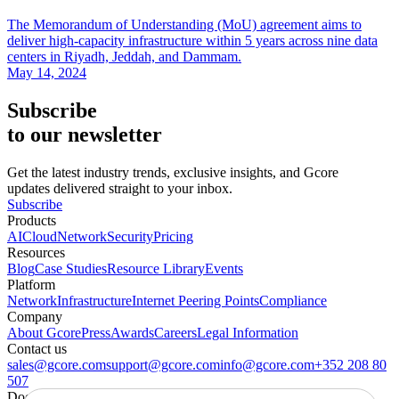
The Memorandum of Understanding (MoU) agreement aims to
deliver high-capacity infrastructure within 5 years across nine data
centers in Riyadh, Jeddah, and Dammam.
May 14, 2024
Subscribe
to our newsletter
Get the latest industry trends, exclusive insights, and Gcore
updates delivered straight to your inbox.
Subscribe
Products
AI
Cloud
Network
Security
Pricing
Resources
Blog
Case Studies
Resource Library
Events
Platform
Network
Infrastructure
Internet Peering Points
Compliance
Company
About Gcore
Press
Awards
Careers
Legal Information
Contact us
sales@gcore.com
support@gcore.com
info@gcore.com
+352 208 80
507
Documentation