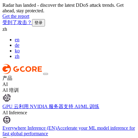
Radar has landed - discover the latest DDoS attack trends. Get
ahead, stay protected.
Get the report
受到了攻击？
登录
zh
en
de
ko
zh
产品
AI
AI 培训
GPU 云
利用 NVIDIA 服务器支持 AI/ML 训练
AI Inference
Everywhere Inference (EN)
Accelerate your ML model inference for
fast global performance