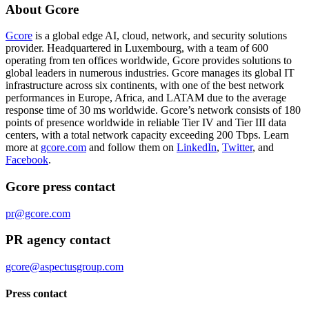
About Gcore
Gcore
is a global edge AI, cloud, network, and security solutions
provider. Headquartered in Luxembourg, with a team of 600
operating from ten offices worldwide, Gcore provides solutions to
global leaders in numerous industries. Gcore manages its global IT
infrastructure across six continents, with one of the best network
performances in Europe, Africa, and LATAM due to the average
response time of 30 ms worldwide. Gcore’s network consists of 180
points of presence worldwide in reliable Tier IV and Tier III data
centers, with a total network capacity exceeding 200 Tbps. Learn
more at
gcore.com
and follow them on
LinkedIn
,
Twitter
, and
Facebook
.
Gcore press contact
pr@gcore.com
PR agency contact
gcore@aspectusgroup.com
Press contact