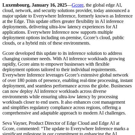
Luxembourg, January 16, 2025
—
Gcore
, the global edge AI,
cloud, network, and security solutions provider, today announced a
major update to Everywhere Inference, formerly known as Inference
at the Edge. This update offers greater flexibility in AI inference
deployments, delivering ultra-low latency experiences for AI
applications. Everywhere Inference now supports multiple
deployment options including on-premise, Gcore’s cloud, public
clouds, or a hybrid mix of these environments.
Gcore developed this update to its inference solution to address
changing customer needs. With AI inference workloads growing
rapidly, Gcore aims to empower businesses with flexible
deployment options tailored to their individual requirements.
Everywhere Inference leverages Gcore’s extensive global network
of over 180 points of presence, enabling real-time processing, instant
deployment, and seamless performance across the globe. Businesses
can now deploy AI inference workloads across diverse
environments while ensuring ultra-low latency by processing
workloads closer to end users. It also enhances cost management
and simplifies regulatory compliance across regions, offering a
comprehensive and adaptable approach to modern AI challenges.
Seva Vayner, Product Director of Edge Cloud and Edge AI at
Gcore, commented: “The update to Everywhere Inference marks a
significant milestone in our commitment to enhancing the AI