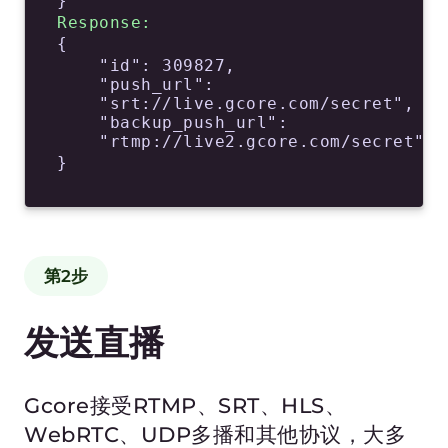
在您的播放器中插入清单以播放LL HLS、
MPEG-DASH CMAF流。
https://play.gcore.com/live/manifest.m3
u8
<iframe
src=
"https://play.gcore.com/live/play
allow="autoplay; encrypted-
media" allowfullscreen
/>
打开直播播放器 →