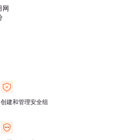
。当此IP的数据包到达路由器时，
从实例返回时，路由器会代表浮动