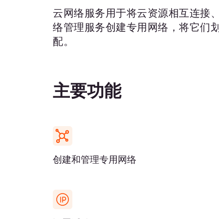
浮动IP
虚拟IP
保留IP
安全组