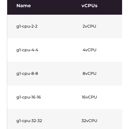
g1w-cpu-8-8
8vCPU
g1w-cpu-16-16
16vCPU
g1w-cpu-32-32
32vCPU
3
Scrollen Sie horizontal, um die Tabelle
anzuzeigen.
Preise zzgl. MwSt.
GPU Instances (Gen 1)—Linux