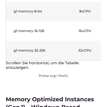
anzuzeigen.
Preise zzgl. MwSt.
Standard Instances (Gen 1)—
Linux Based
Produktivfähige Instanzen, die für eine große
Bandbreite an Workloads und planbare
Performance ausgelegt sind. Mit Intel® Xeon®
Scalable Prozessoren der zweiten Generation.
Name
vCPUs
g1-standard-1-2
1vCPU