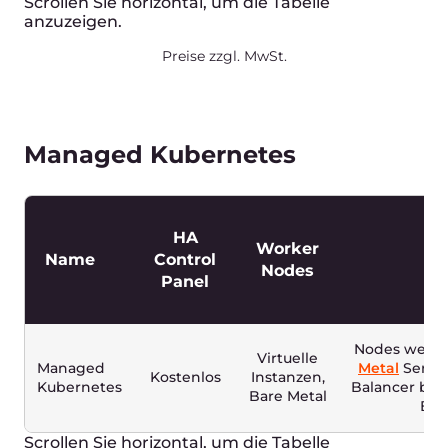
Warsaw
€ 0.0000
Scrollen Sie horizontal, um die Tabelle
anzuzeigen.
Preise zzgl. MwSt.
Object Storage
EUR
USD
PAYG
0
€
p.M.