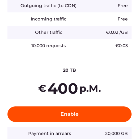
Cloud
Presse
Netzwerk
Auszeichnungen
Security
Karriere
Preise
Rechtliche Informationen
Plattform
Partner
Netzwerk
White-Lable-Lösungen
Infrastruktur
Internet Peering Points
Kontakt
Compliance
sales@gcore.com
support@gcore.com
info@gcore.com
Ressourcen
+352 208 80 507
Blog
Fallstudien
Ressourcenbibliothek
Events