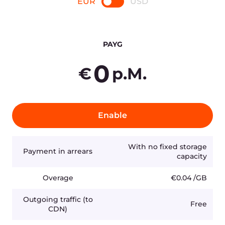
20 TB
400
€
p.M.
Enable
Payment in arrears
20,000 GB
Overage
€0.02 /GB
Outgoing traffic (to CDN)
Free
Incoming traffic
Free
Other traffic
€0.02 /GB