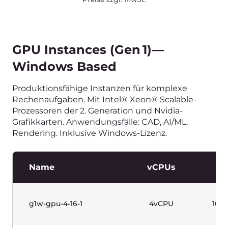
g1-highfreq-1-2
1vCPU
g1-highfreq-2-4
2vCPU
g1-highfreq-4-8
4vCPU
g1-highfreq-8-16
8vCPU
Scrollen Sie horizontal, um die Tabelle
anzuzeigen.
Preise zzgl. MwSt.