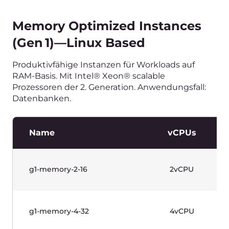
g1w-memory-2-16
2vCPU
g1w-memory-4-32
4vCPU
g1w-memory-8-64
8vCPU
g1w-memory-16-128
16vCPU
g1w-memory-32-256
32vCPU
Scrollen Sie horizontal, um die Tabelle