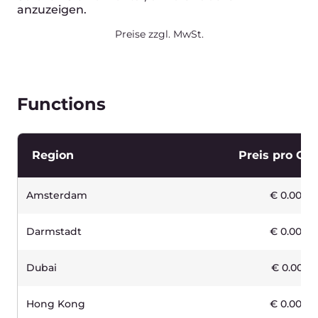
Enable
With no fixed storage
Payment in arrears
capacity
Overage
€0.04 /GB
Outgoing traffic (to
Free
CDN)
Incoming traffic
Free
Other traffic
€0.02 /GB
10.000 requests
€0.03