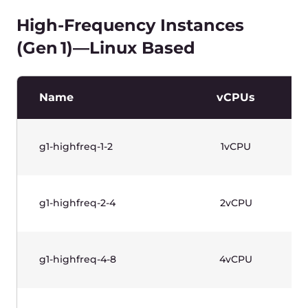
g1w-highfreq-4-8
4vCPU
g1w-highfreq-8-16
8vCPU
Scrollen Sie horizontal, um die Tabelle
anzuzeigen.
Preise zzgl. MwSt.
Memory Optimized Instances
(Gen 1)—Linux Based
Produktivfähige Instanzen für Workloads auf
RAM-Basis. Mit Intel® Xeon® scalable
Prozessoren der 2. Generation. Anwendungsfall: