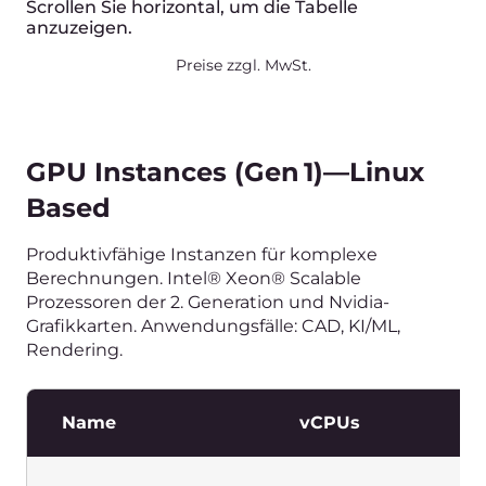
Produktionsfähige Instanzen für komplexe
Rechenaufgaben. Mit Intel® Xeon® Scalable-
Prozessoren der 2. Generation und Nvidia-
Grafikkarten. Anwendungsfälle: CAD, AI/ML,
Rendering. Inklusive Windows-Lizenz.
Name
vCPUs
R
g1w-gpu-4-16-1
4vCPU
16G
g1w-gpu-8-32-1
8vCPU
32G
g1w-gpu-8-32-2
8vCPU
32G