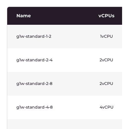
Private networks
Name
IP Support
Private Networks
IPv4
Scrollen Sie horizontal, um die Tabelle
anzuzeigen.
Preise zzgl. MwSt.
Managed Kubernetes