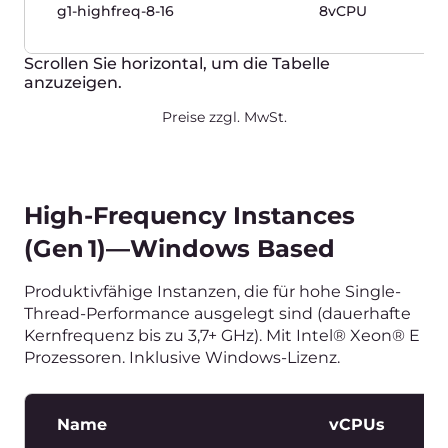
Datenbanken.
Name
vCPUs
g1-memory-2-16
2vCPU
g1-memory-4-32
4vCPU
g1-memory-8-64
8vCPU
g1-memory-16-128
16vCPU