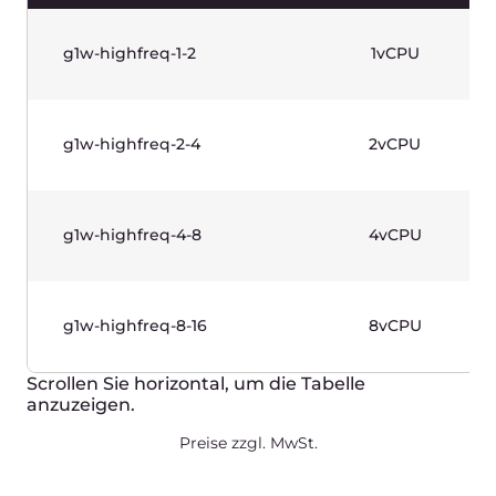
g1-memory-32-256
32vCPU
Scrollen Sie horizontal, um die Tabelle
anzuzeigen.
Preise zzgl. MwSt.
Memory Optimized Instances
(Gen 1)—Windows Based
Produktivfähige Instanzen für Workloads auf
RAM-Basis. Intel® Xeon® scalable Prozessoren
der 2. Generation. Anwendungsfall: Datenbanken.
Name
vCPUs