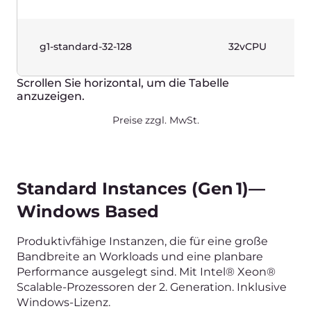
g1w-standard-16-32
16vCPU
g1w-standard-16-64
16vCPU
g1w-standard-32-64
32vCPU
g1w-standard-32-128
32vCPU
Scrollen Sie horizontal, um die Tabelle
anzuzeigen.
Preise zzgl. MwSt.