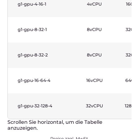
g1w-gpu-16-64-4
16vCPU
64G
g1w-gpu-32-128-4
32vCPU
128
Scrollen Sie horizontal, um die Tabelle
anzuzeigen.
Preise zzgl. MwSt.
High-Frequency Instances
(Gen 1)—Linux Based
Name
vCPUs