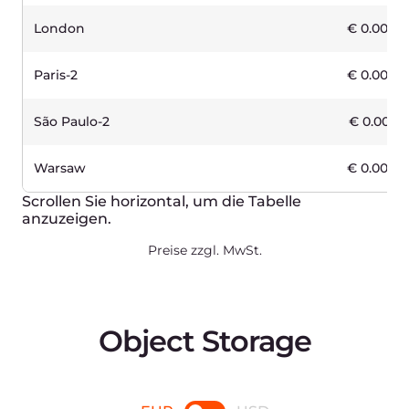
5 TB
120
€
p.M.
Enable
Payment in arrears
5,000 GB
Overage
€0.024 /GB
Outgoing traffic (to CDN)
Free
Incoming traffic
Free
Other traffic
€0.02 /GB
10.000 requests
€0.03