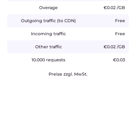
Dokumentation
Docs
API
Produkt Roadmap
Hilfe
Gcore Status
DE
AGB
Datenschutzerklärung
Missbrauch melden
©2025 Gcore. Alle Rechte vorbehalten.