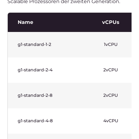
Standard Instances (Gen 1)—
Windows Based
Produktivfähige Instanzen, die für eine große
Bandbreite an Workloads und eine planbare
Performance ausgelegt sind. Mit Intel® Xeon®
Scalable-Prozessoren der 2. Generation. Inklusive
Windows-Lizenz.
Name
vCPUs
g1w-standard-1-2
1vCPU