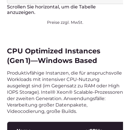
Based
Produktivfähige Instanzen für komplexe
Berechnungen. Intel® Xeon® Scalable
Prozessoren der 2. Generation und Nvidia-
Grafikkarten. Anwendungsfälle: CAD, KI/ML,
Rendering.
Name
vCPUs
R
g1-gpu-4-16-1
4vCPU
16GB
g1-gpu-8-32-1
8vCPU
32GB