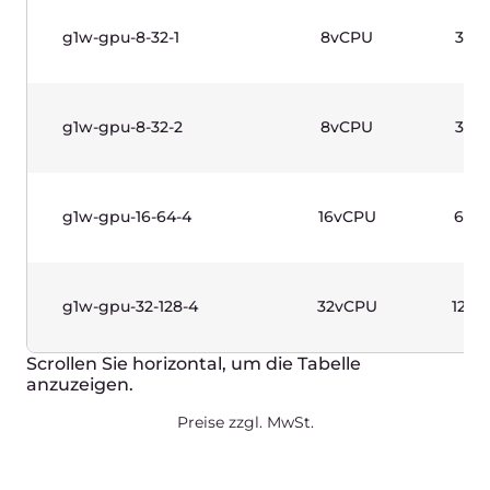
High-Frequency Instances
(Gen 1)—Windows Based
Produktivfähige Instanzen, die für hohe Single-
Thread-Performance ausgelegt sind (dauerhafte
Kernfrequenz bis zu 3,7+ GHz). Mit Intel® Xeon® E
Prozessoren. Inklusive Windows-Lizenz.
Name
vCPUs
g1w-highfreq-1-2
1vCPU
g1w-highfreq-2-4
2vCPU