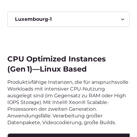
CPU Optimized Instances
(Gen 1)—Windows Based
Produktivfähige Instanzen, die für anspruchsvolle
Workloads mit intensiver CPU-Nutzung
ausgelegt sind (im Gegensatz zu RAM oder High
IOPS Storage). Intel® Xeon® Scalable-Prozessoren
der zweiten Generation. Anwendungsfälle:
Verarbeitung großer Datenpakete,
Videocodierung, große Builds.
Name
vCPUs
g1w-cpu-2-2
2vCPU
g1w-cpu-4-4
4vCPU