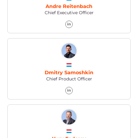
Finance Manager Worldwide
Brendan Coyne
Head of HR
Pavel Solovev
Vice President of IT, Data Management, and