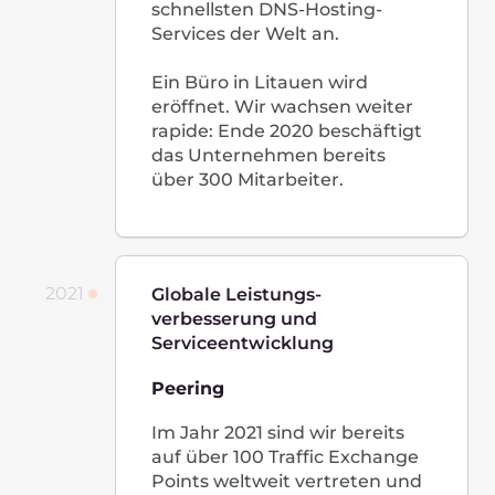
Werden Sie Teil eines motivierten,
internationalen Teams !
Offene Stellen anzeigen
Unsere Büros
Luxembourg HQ
2 Rue Edmond Reuter,