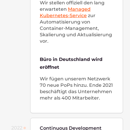
Lithuania
Lvivo g. 25, LT-09320,
Vilnius, Lithuania
(Business center "3Bures", FL 16)
+370 6 443 25 46
Ansicht auf Google Maps
Poland