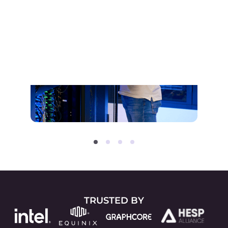
2016
Erste Produkteinführung
Vollständig ausgestattete
Produkte werden offiziell
veröffentlicht.
CDN
— globales Content
Delivery Network mit
erstklassiger Leistung auf der
ganzen Welt.
Hosting
— globales Hosting
mit sofortigem Zugang und
ausgezeichneter
Konnektivität.