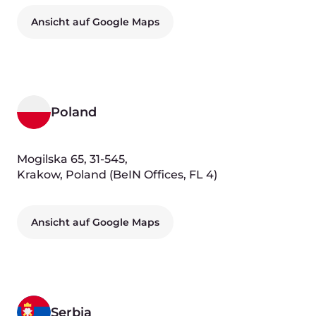
Dmitry Samoshkin
Chief Product Officer
Yury Fedorov
Chief Operating Officer