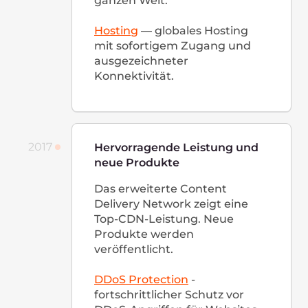
2021
Globale Leistungs­
verbesserung und
Serviceentwicklung
Peering
Im Jahr 2021 sind wir bereits
auf über 100 Traffic Exchange
Points weltweit vertreten und
gehören zu den
Top 10
globalen Netzwerken in Bezug
auf die Anzahl direkter Peer-
to-Peer-Verbindungen.
CDN mit Web-Schutz