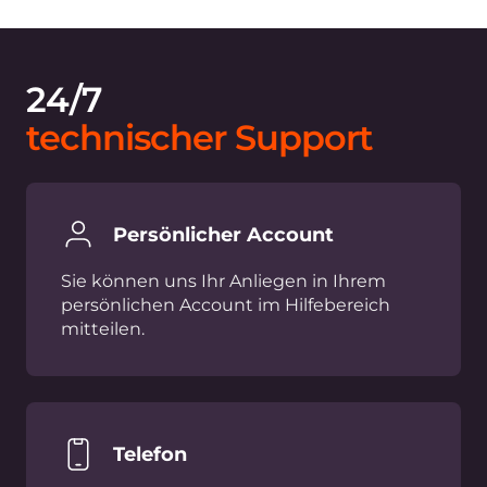
Cloud
Presse
Netzwerk
Auszeichnungen
Security
Karriere
Preise
Rechtliche Informationen
Plattform
Partner
Netzwerk
White-Lable-Lösungen
Infrastruktur
Internet Peering Points
Kontakt
Compliance
sales@gcore.com
support@gcore.com
info@gcore.com
Ressourcen
+352 208 80 507
Blog
Fallstudien
Ressourcenbibliothek
Events