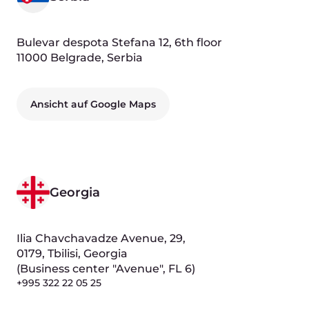
Fabrice Moizan
Chief Revenue Officer
Seva Vayner
Product Director, Edge & AI Cloud