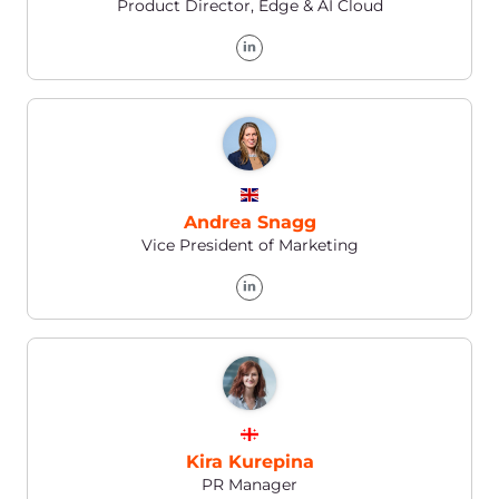
Persönlicher Account
Sie können uns Ihr Anliegen in Ihrem
persönlichen Account im Hilfebereich
mitteilen.
Telefon
Deutschland, Österreich & Schweiz
+352 208 80 507
Weitere europäische Länder
+352 208 80 507
USA