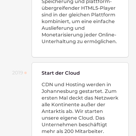
Büro in Deutschland wird
eröffnet
Wir fügen unserem Netzwerk
70 neue PoPs hinzu. Ende 2021
beschäftigt das Unternehmen
mehr als 400 Mitarbeiter.
2022
Continuous Development
Nachdem wir neue Standorte
eröffnet und bestehende
weiterentwickelt haben,
haben wir nun über 140
Präsenzpunkte, darunter
mehr als 20 dedizierte Cloud-
Standorte und über 40