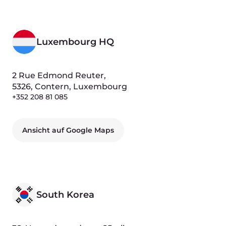
Nikodimou Milona,
16-10, CY1071, Nicosia, Сyprus
Ansicht auf Google Maps
Uzbekistan
1st Mukimi Street, 59, 100100,
Tashkent, Uzbekistan
(Business center "Comfort Plaza", FL 4)