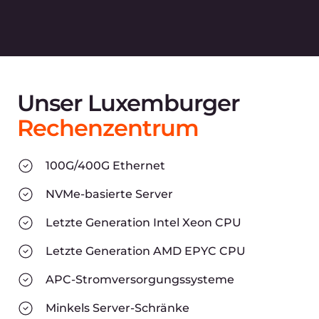
2017
Hervorragende Leistung und
neue Produkte
Das erweiterte Content
Delivery Network zeigt eine
Top-CDN-Leistung. Neue
Produkte werden
veröffentlicht.
DDoS Protection
-
fortschrittlicher Schutz vor
DDoS-Angriffen für Websites,
Anwendungen und Server.
Storage
- S3/SFTP-
Objektspeicherorte in den USA
und Europa.
Das Netzwerk wächst auf 41