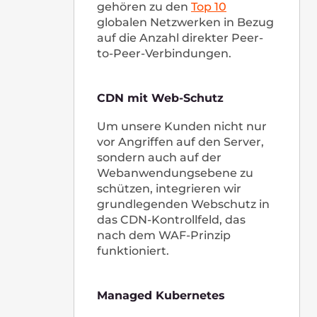
5326, Contern, Luxembourg
+352 208 81 085
Ansicht auf Google Maps
South Korea
38, Yeongdong-daero 85-gil,
Gangnam-gu, Seoul, Republic of Korea
(KC Building(Jinsung Builidng), FL 9)
Korea@gcore.com
+82-2-508-2024
Ansicht auf Google Maps