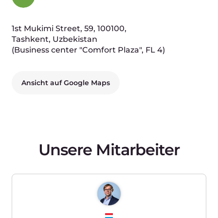
Vasil Mikhalenya
Director of Engineering
Dmitriy Gusakovskiy
Head of Infrastructure
Galina Ignatenko