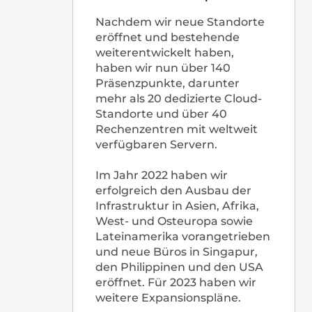
Mogilska 65, 31-545,
Krakow, Poland (BeIN Offices, FL 4)
Ansicht auf Google Maps
Serbia
Bulevar despota Stefana 12, 6th floor
11000 Belgrade, Serbia
Ansicht auf Google Maps