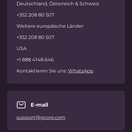
Dokumentation
Docs
API
Produkt Roadmap
Hilfe
Gcore Status
DE
AGB
Datenschutzerklärung
Missbrauch melden
©2025 Gcore. Alle Rechte vorbehalten.