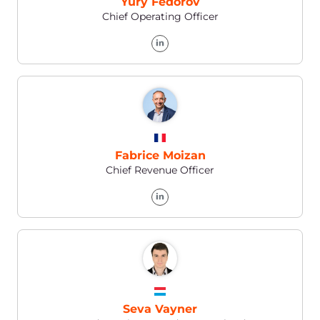
Security
Das
Gcore-Team
auf
LinkedIn
Gcore on LinkedIn →
24/7
technischer Support