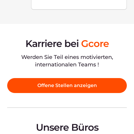
Georgia
Ilia Chavchavadze Avenue, 29,
0179, Tbilisi, Georgia
(Business center "Avenue", FL 6)
+995 322 22 05 25
Ansicht auf Google Maps
Cyprus