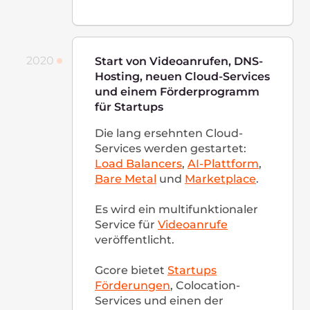
Rechenzentren mit weltweit
verfügbaren Servern.
Im Jahr 2022 haben wir
erfolgreich den Ausbau der
Infrastruktur in Asien, Afrika,
West- und Osteuropa sowie
Lateinamerika vorangetrieben
und neue Büros in Singapur,
den Philippinen und den USA
eröffnet. Für 2023 haben wir
weitere Expansionspläne.
Karriere bei
Gcore