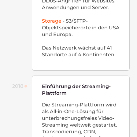
Um unsere Kunden nicht nur
vor Angriffen auf den Server,
sondern auch auf der
Webanwen­dungsebene zu
schützen, integrieren wir
grundlegenden Webschutz in
das CDN-Kontrollfeld, das
nach dem WAF-Prinzip
funktioniert.
Managed Kubernetes
Wir stellen offiziell den lang
erwarteten
Managed
Kubernetes-Service
zur
Automatisierung von
Container-Management,
Skalierung und Aktualisierung
vor.