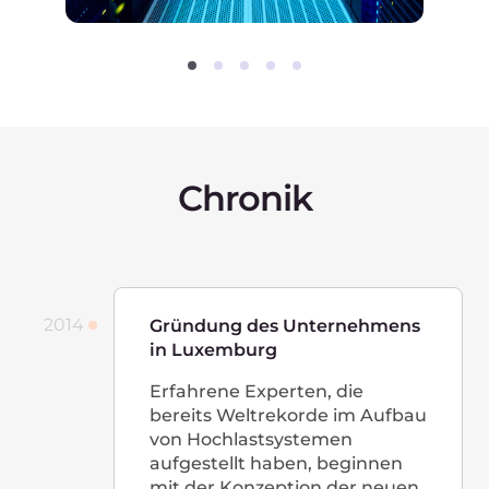
2019
Start der Cloud
CDN und Hosting werden in
Johannesburg gestartet. Zum
ersten Mal deckt das Netzwerk
alle Kontinente außer der
Antarktis ab. Wir starten
unsere eigene Cloud. Das
Unternehmen beschäftigt
mehr als 200 Mitarbeiter.
2020
Start von Videoanrufen, DNS-
Hosting, neuen Cloud-Services
und einem Förderprogramm
für Startups