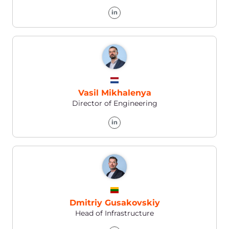
+1 888 4148 646
Kontaktieren Sie uns:
WhatsApp
E-mail
support@gcore.com
Hilfe-Center
https://support.gcore.com/hc