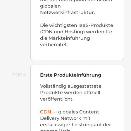
Die lang ersehnten Cloud-
Services werden gestartet:
Load Balancers
,
AI-Plattform
,
Bare Metal
und
Marketplace
.
Es wird ein multifunktionaler
Service für
Videoanrufe
veröffentlicht.
Gcore bietet
Startups
Förderungen
, Colocation-
Services und einen der
schnellsten DNS-Hosting-
Services der Welt an.
Ein Büro in Litauen wird
eröffnet. Wir wachsen weiter
rapide: Ende 2020 beschäftigt
das Unternehmen bereits
über 300 Mitarbeiter.