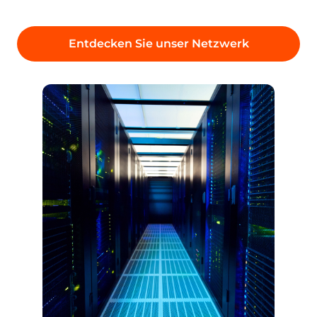
Standorte auf 4 Kontinenten.
2018
Einführung der Streaming-
Plattform
Die Streaming-Plattform wird
als All-in-One-Lösung für
unterbrechungs­freies Video-
Streaming weltweit gestartet.
Transcodierung, CDN,
Speicherung und plattform­
übergreifender HTML5-Player
sind in der gleichen Plattform
kombiniert, um eine einfache
Auslieferung und
Monetarisierung jeder Online-
Unterhaltung zu ermöglichen.