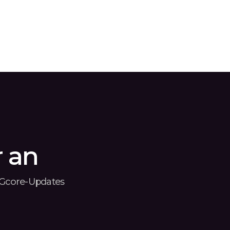
r an
d Gcore-Updates