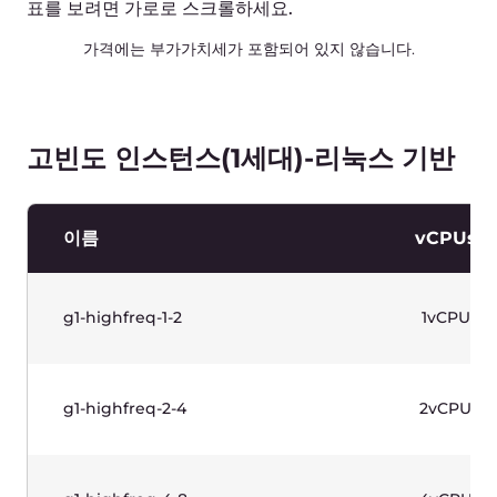
g1w-highfreq-4-8
4vCPU
g1w-highfreq-8-16
8vCPU
표를 보려면 가로로 스크롤하세요.
가격에는 부가가치세가 포함되어 있지 않습니다.
메모리 최적화 인스턴스(1세대)-
리눅스 기반
RAM 기반의 워크로드용으로 설계된 프로덕션급
인스턴스. 2세대 인텔® 제온® 스케일러블 프로세서.
사용 사례: 데이터베이스.