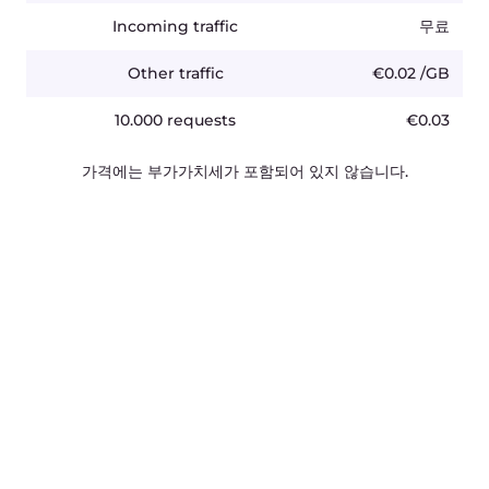
Cloud
뉴스
Network
어워드
Security
채용
가격 책정
법률정보
플랫폼
파트너
네트워크
White Label Solutions
인프라스트럭처
인터넷 피어링 포인트
문의하기
컴플라이언스
sales@gcore.com
support@gcore.com
info@gcore.com
리소스
+82 2 508 2024
블로그
사례 연구
백서
이벤트