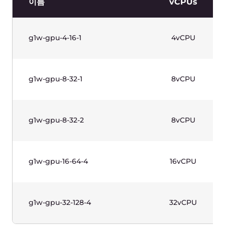
고빈도 인스턴스(1세대) - 윈도우 기반
높은 단일 스레드 성능을 위해 설계된 프로덕션급
인스턴스(최대 3.7+GHz의 지속적인 코어 주파수). 인텔®
제온® E 프로세서. Windows 라이선스 포함.
이름
vCPUs
g1w-highfreq-1-2
1vCPU
g1w-highfreq-2-4
2vCPU