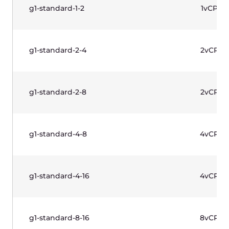
광범위한 워크로드와 예측 가능한 성능을 위해 설계된
프로덕션급 인스턴스. 2세대 인텔® 제온® 스케일러블
프로세서. Windows 라이선스 포함.
이름
vCPU
g1w-standard-1-2
1vCP
g1w-standard-2-4
2vCP
g1w-standard-2-8
2vCP