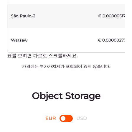
사용
Payment in arrears
5,000GB
Overage
€0.024 /GB
Outgoing traffic (to CDN)
무료
Incoming traffic
무료
Other traffic
€0.02 /GB
10.000 requests
€0.03
20TB