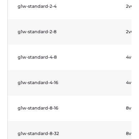
Private networks
IPv4
표를 보려면 가로로 스크롤하세요.
가격에는 부가가치세가 포함되어 있지 않습니다.
관리형 Kubernetes
HA
이름
워커 노드
제어판
Virtual
Nodes are b
Managed
Free
Instances,Bare
Optional/
Kubernetes
Metal