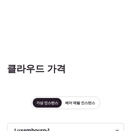
g1-cpu-16-16
16vCPU
g1-cpu-32-32
32vCPU
표를 보려면 가로로 스크롤하세요.
가격에는 부가가치세가 포함되어 있지 않습니다.
CPU 최적화 인스턴스(1세대) -
Windows 기반
높은 워크로드와 집중적인 CPU 사용을 위해 설계된
프로덕션급 인스턴스(RAM 또는 높은 IOPS 스토리지와
달리). 2세대 인텔® 제온® 스케일러블 프로세서.
Windows 라이선스 포함. 사용 사례: 빅 데이터 패킷