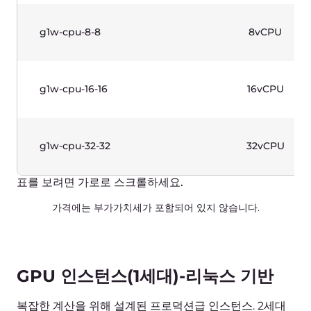
GPU 인스턴스(1세대) - Windows
기반
복잡한 계산을 위해 설계된 프로덕션급 인스턴스. 2세대
인텔® 제온® 스케일러블 프로세서 및 엔비디아 그래픽
카드. 워크로드 사례: CAD, AI/ML, 렌더링. Windows
라이선스 포함.
이름
vCPUs
g1w-gpu-4-16-1
4vCPU
g1w-gpu-8-32-1
8vCPU