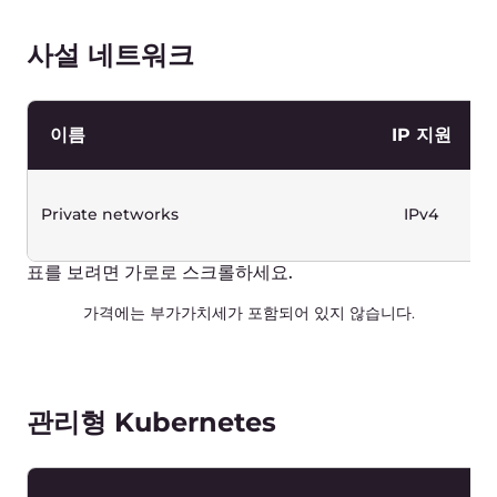
Dubai
€ 0.00000517
Hong Kong
€ 0.00000305
London
€ 0.00000352
Paris-2
€ 0.00000352
São Paulo-2
€ 0.00000517
Warsaw
€ 0.00000277