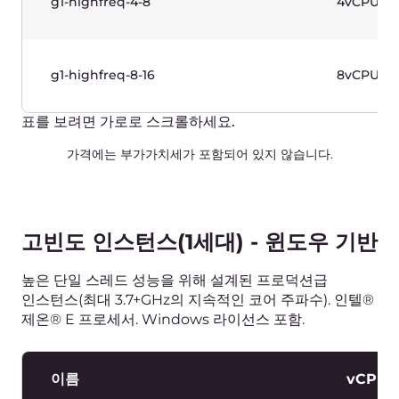
이름
vCPUs
g1-memory-2-16
2vCPU
g1-memory-4-32
4vCPU
g1-memory-8-64
8vCPU
g1-memory-16-128
16vCPU
g1-memory-32-256
32vCPU