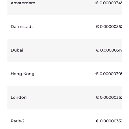
사용
Payment in arrears
고정 스토리지 용량 없음
Overage
€0.04 /GB
Outgoing traffic (to CDN)
무료
Incoming traffic
무료
Other traffic
€0.02 /GB
10.000 requests
€0.03
5TB
120
€
/mo.