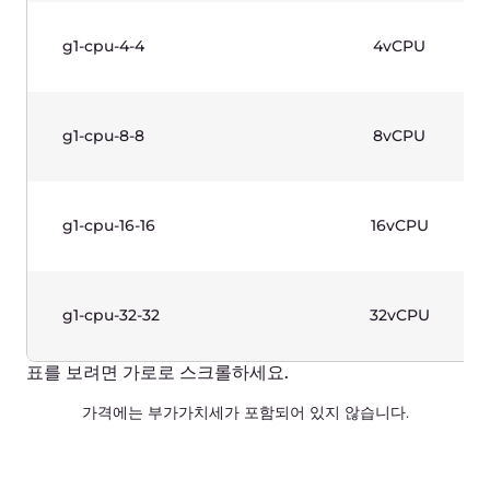
g1w-cpu-32-32
32vCPU
표를 보려면 가로로 스크롤하세요.
가격에는 부가가치세가 포함되어 있지 않습니다.
GPU 인스턴스(1세대)-리눅스 기반
복잡한 계산을 위해 설계된 프로덕션급 인스턴스. 2세대
인텔® 제온® 스케일러블 프로세서 및 엔비디아 그래픽
카드. 사용 사례: CAD, AI/ML, 렌더링.
이름
vCPUs