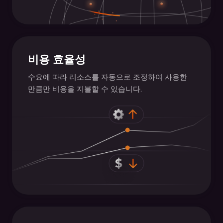
엔터프라이즈 지원
통합 보안 및 로컬 데이터 처리의 이점을 활용하여
데이터 프라이버시와 주권을 보장할 수 있습니다.