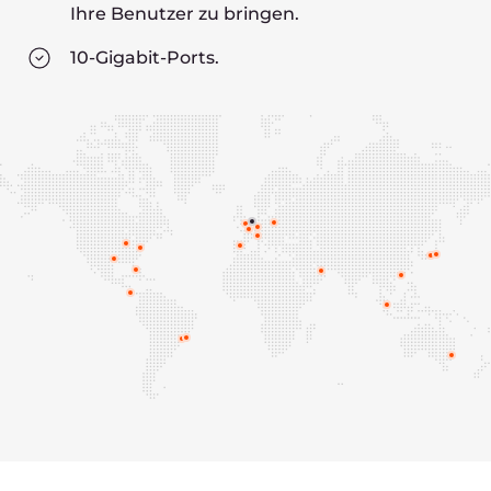
Warum Kunden unsere
gemeinsamen Lösungen
wählen
Kirill Ilinich
IT-Manager bei TradingView
Hohe Zuverlässigkeit und einheitliche