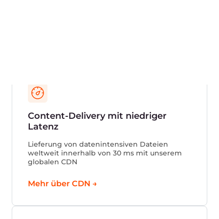
Gcore-Infrastruktur in Equinix-Rechenzentren
Die Rechenzentren sind zertifiziert und
entsprechen den PCI DSS- und ISO 27001-
Standards.
Die Ausfalltoleranz der Rechenzentren
beträgt 99,999%.
Über 50+ Standorte weltweit - globale
Abdeckung, um Ihr Unternehmen näher an
Ihre Benutzer zu bringen.
10-Gigabit-Ports.