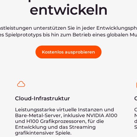
esten für die Nutzung als Workstation?
 auf Gcore-Cloud-Instanzen deployen?
iel in der Gcore Cloud entwickeln?
r meine Spielinfrastruktur einrichten?
le?