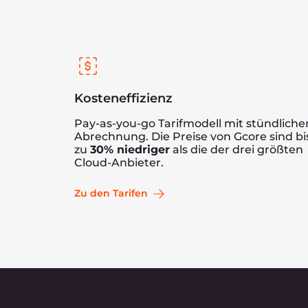
Wie kann ich sichergehen, dass meine Dat
Setzen 
En
Wir kümmern uns um das i