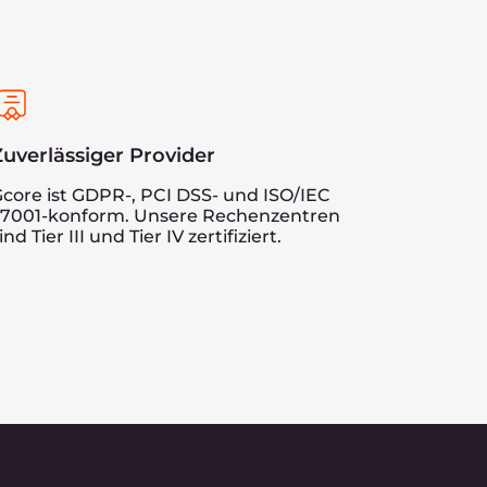
 auf die
els
e am besten geeignet ist.