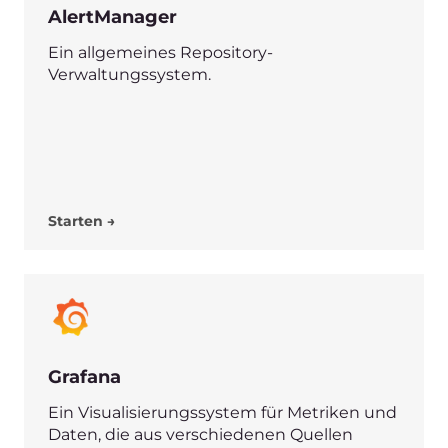
Shadowsocks
Ein leistungsfähiger
plattformübergreifender gesicherter
Socks5-Proxy.
Starten →
UnumDB
UnumDB ist eine Key/Value Database as a
Service, die darauf abzielt, MongoDB, Neo4J