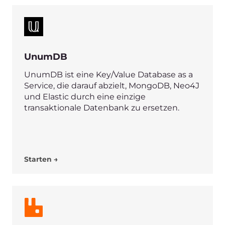
sehen können.
Wechseln Sie
zur Gcore-
Cloud und
wachsen Sie
schneller
Starten