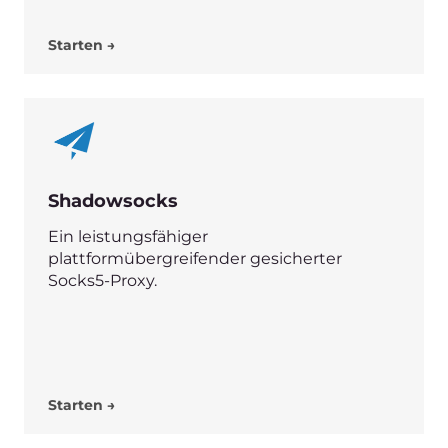
Starten →
Erstellen Sie Ihre eigenen
Produkte
Senden Sie Ihre Bewerbung an
partner@gcore.com
Teilen Sie uns in Ihrer
Anwendung mit, welche Produkte Sie
entwickeln und welche Infrastruktur Sie
verwenden.
Wir bieten Ihnen günstige Konditionen an,
um Ihre Anwendung in unserem Katalog zu
platzieren, so dass Gcore-Benutzer sie