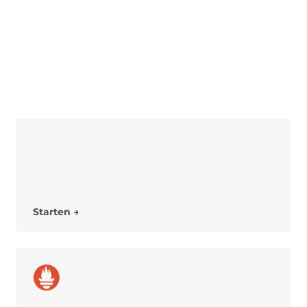
OpenVPN
Eine flexible VPN-Lösung zur Absicherung
Ihrer Datenkommunikation.
Starten →