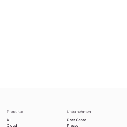
DE
AGB
Datenschutzerklärung
Missbrauch melden
©2025 Gcore. Alle Rechte vorbehalten.