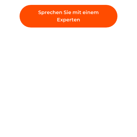
Produkte
Unternehmen
KI
Über Gcore
Cloud
Presse
Netzwerk
Auszeichnungen
Security
Karriere
Preise
Rechtliche Informationen
Plattform
Partner
Netzwerk
White-Lable-Lösungen