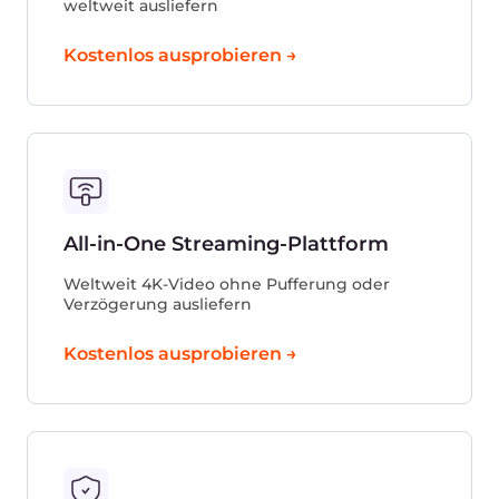
dedizierten Servern?
Was soll ich wählen? Cloud-Lösungen,
Shared Hosting, virtuelle Server oder einen
dedizierten Server?
Was ist die Uptime eines Servers, und
warum ist sie für einen dedizierten Server
wichtig?
Wie sicher sind dedizierte Server?
Kann ich die Kapazität meines dedizierten
Servers erweitern, wenn meine Website
wächst?