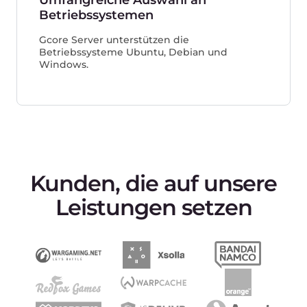
All-in-One Streaming-Plattform
Weltweit 4K-Video ohne Pufferung oder
Verzögerung ausliefern
Kostenlos ausprobieren →
Next-generation protection
Schützen Sie Ihre Website oder App vor Bots
und DDoS-Angriffen jeder Komplexität
Kostenlos ausprobieren →