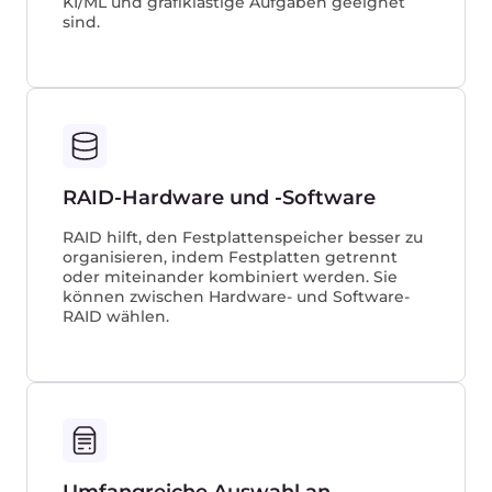
Weitere Gcore-Lösungen
Superfast CDN
Große Inhalte schneller als die Konkurrenz
weltweit ausliefern
Kostenlos ausprobieren →