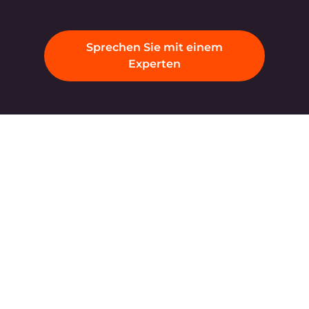
Produkte
Unternehmen
KI
Über Gcore
Cloud
Presse
Netzwerk
Auszeichnungen
Security
Karriere
Preise
Rechtliche Informationen
Plattform
Partner