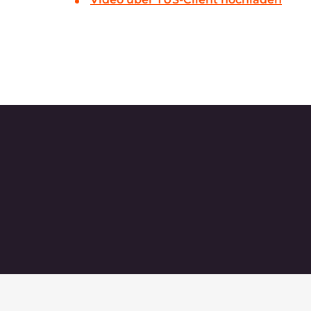
Wie kann ich Videos a
Wie wird der Preis be
Kontaktier