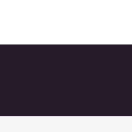
ersönliches
n