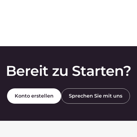
n eine große Anzahl von Zuschauern liefern?
rechnet?
en Sie uns, um ein p
Angebot zu erhalte