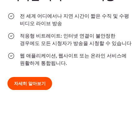
실시간 영상 및 그룹 영상
통화
프레젠테이션 모드, 공동 보기, 중재
2-300명 참가자를 위한 실시간 화상 회의
'40분 제한' 없이 회사 보안 정책을 사용하는 1:1
또는 그룹용 실시간 화상 회의
고품질, 짧은 지연 시간
자세히 알아보기