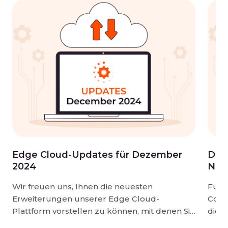
Edge Cloud-Updates für Dezember
Die
2024
Nov
Wir freuen uns, Ihnen die neuesten
Für 
Erweiterungen unserer Edge Cloud-
Comp
Plattform vorstellen zu können, mit denen Sie
dies
mehr Flexibilität, Zuverlässigkeit und
Workf