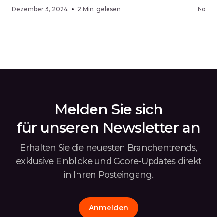
Kontrolle über Ihre Infrastruktur erhalten.
erhö
Dezember 3, 2024
2 Min. gelesen
Novem
Die Updates umfassen die Unterstützung
opti
mehrerer öffentlicher IPs für Bare Metal und
Zuga
verstärkte Maßnahmen zum Schutz vor
Konf
Missbrauch. Für Neukunden haben wir ein
die 
exklusives Angebot […]
verb
Stor
Melden Sie sich
für unseren Newsletter an
Erhalten Sie die neuesten Branchentrends,
exklusive Einblicke und Gcore-Updates
direkt
in Ihren Posteingang.
Anmelden