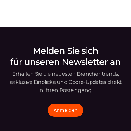
mehrerer öffentlicher IPs für Bare Metal und
Zuga
verstärkte Maßnahmen zum Schutz vor
Konf
Missbrauch. Für Neukunden haben wir ein
die 
exklusives Angebot […]
verb
Stor
Melden Sie sich
für unseren Newsletter an
Erhalten Sie die neuesten Branchentrends,
exklusive Einblicke und Gcore-Updates
direkt
in Ihren Posteingang.
Anmelden