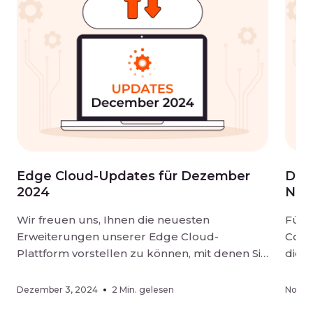
Edge Cloud-Updates für Dezember
Die
2024
Nov
Wir freuen uns, Ihnen die neuesten
Für 
Erweiterungen unserer Edge Cloud-
Comp
Plattform vorstellen zu können, mit denen Sie
dies
mehr Flexibilität, Zuverlässigkeit und
Workf
Kontrolle über Ihre Infrastruktur erhalten.
erhö
Dezember 3, 2024
2 Min. gelesen
Novem
Die Updates umfassen die Unterstützung
opti